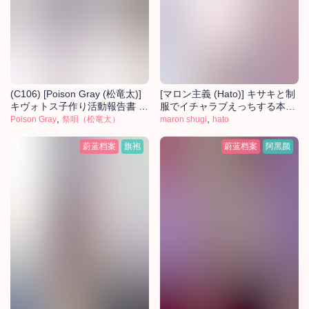
(C106) [Poison Gray (松竜太)]
[マロン主義 (Hato)] キサキと制
キヴォトス子作り活動報告書 ブ
服でイチャラブえっちする本
ルアカ子作り報告部 第4報 (ブ
,
(ブルーアーカイブ) [中国翻訳]
,
Poison Gray
祭唄（松竜太）
maron shugi
hato
ルーアーカイブ)[中國翻訳]
[DL版]
蔚蓝档案
旗袍
蔚蓝档案
阿黑颜