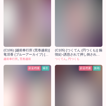
(C106) [越前奉行所 (荒巻越前)]
(C105) [つくてん (円つくも)] 煽
竜淫香 (ブルーアーカイブ) [中
情妃~誘惑されて押し倒されて~
国翻訳]
,
(ブルーアーカイブ) [中国翻訳]
,
越前奉行所
荒卷越前
つくてん
円つくも
[無修正]
蔚蓝档案
爆肛
蔚蓝档案
旗袍