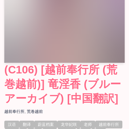
(C106) [越前奉行所 (荒
巻越前)] 竜淫香 (ブルー
アーカイブ) [中国翻訳]
越前奉行所
荒卷越前
汉语
翻译
蔚蓝档案
龙华妃咲
老师
越前奉行所