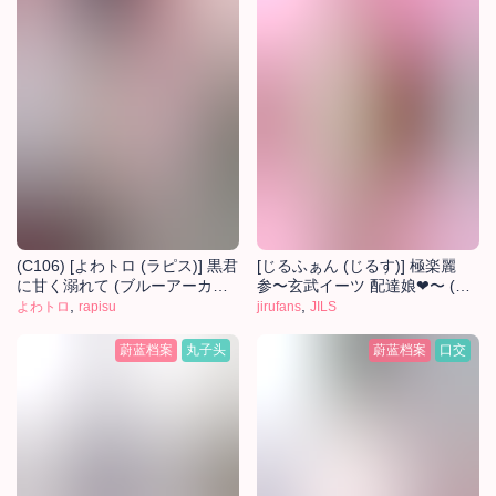
(C106) [よわトロ (ラピス)] 黒君
[じるふぁん (じるす)] 極楽麗
に甘く溺れて (ブルーアーカイ
参〜玄武イーツ 配達娘❤〜 (ブ
ブ) [中国翻訳]
,
ルーアーカイブ) [中国翻訳]
,
よわトロ
rapisu
jirufans
JILS
蔚蓝档案
丸子头
蔚蓝档案
口交