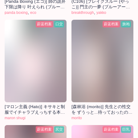
[Panda Boxing (エコ)] 師の詭弁
(C106) [ブレイクスルー (やっ
下限は降り 叶えられ (ブルーア
こ)] 門主の一夢 (ブルーアーカ
ーカイブ) [中国翻訳] [DL版]
,
イブ) [中国翻訳]
,
panda boxing
eco
breakthrough
yakko
蔚蓝档案
口交
蔚蓝档案
旗袍
[マロン主義 (Hato)] キサキと制
[森林浴 (morito)] 先生との性交
服でイチャラブえっちする本
を ずうっと...待っておったのじ
(ブルーアーカイブ) [中国翻訳]
ゃ (ブルーアーカイブ) [中国翻
maron shugi
morito
[DL版]
訳] [DL版]
蔚蓝档案
尻交
蔚蓝档案
巨乳