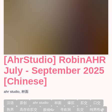
[AhrStudio] RobinAHR
July - September 2025
[Chinese]
ahr studio
杯面
ahr studio
汉语
原创
杯面
爆肛
肛交
口交
熟男
高存在肛交
寻欢洞
乱交
纯男性⚣
眼镜👓