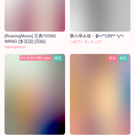
[RoaringMoon] 王勇/YONG
豚の孕み袋・参<**199**.*y*>
WANG [多言語] [完結]
,
べあている
ちょび
roaringmoon
the three little pigs
爆肛
原创
爆肛