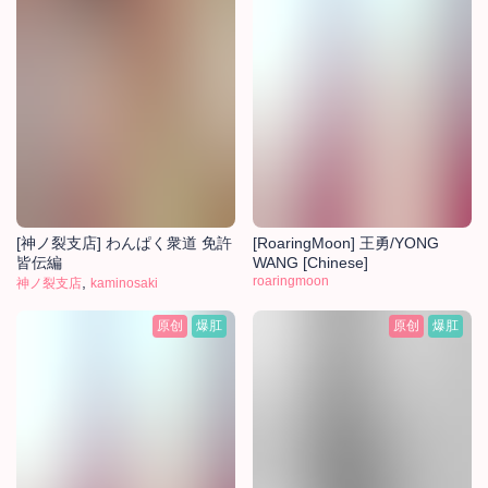
[神ノ裂支店] わんぱく衆道 免許
[RoaringMoon] 王勇/YONG
皆伝編
WANG [Chinese]
,
roaringmoon
神ノ裂支店
kaminosaki
原创
爆肛
原创
爆肛