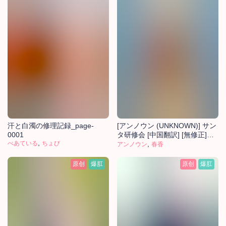
汗と白濁の修理記録_page-
[アンノウン (UNKNOWN)] サン
0001
タ研修会 [中国翻訳] [無修正]
,
べあている
ちょび
[DL版]
,
アンノウン
春香
原创
爆肛
原创
爆肛