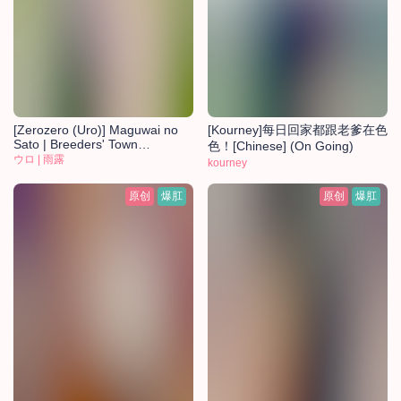
[Zerozero (Uro)] Maguwai no
[Kourney]每日回家都跟老爹在色
Sato | Breeders' Town
色！[Chinese] (On Going)
[Chinese][Digital](foxgg个人汉
ウロ | 雨露
kourney
化)
原创
爆肛
原创
爆肛