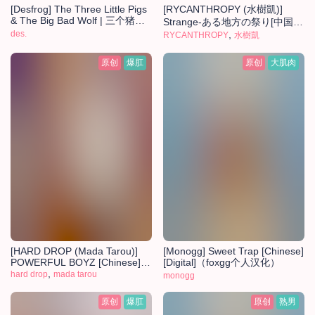
[Desfrog] The Three Little Pigs
[RYCANTHROPY (水樹凱)]
& The Big Bad Wolf | 三个猪比
Strange-ある地方の祭り[中国翻
(The Three Little Pigs)
des.
訳] [DL版]
,
RYCANTHROPY
水樹凱
[Chinese] [Rewrite] [才女汉化
组] [Digital]
原创
爆肛
原创
大肌肉
[HARD DROP (Mada Tarou)]
[Monogg] Sweet Trap [Chinese]
POWERFUL BOYZ [Chinese]
[Digital]（foxgg个人汉化）
[猫咪自汉化] [UNCENSORED]
,
hard drop
mada tarou
monogg
[Incomplete]
原创
爆肛
原创
熟男